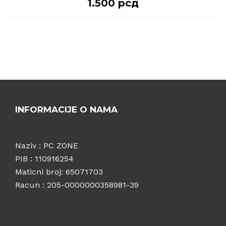
1.500
рсд
INFORMACIJE O NAMA
Naziv : PC ZONE
PIB : 110916254
Maticni broj: 65071703
Racun : 205-0000000358981-39