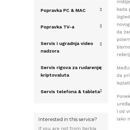
mišlje
kada g
Popravka PC & MAC
izgle
novog 
Popravka TV-a
da za
polemi
Servis i ugradnja video
bismo 
nadzora
rešenj
Servis rigova za rudarenje
Međut
kriptovaluta
da pri
isplat
Servis telefona & tableta
Poneka
uređaj
i od v
lako 
Interested in this service?
If you are not from Serbia