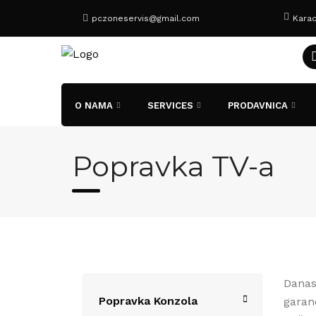
Preskoci
pczoneservis@gmail.com
Karad
O NAMA
SERVICES
PRODAVNICA
Popravka TV-a
Danas 
Popravka Konzola
garanc