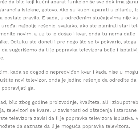
nje da bilo koji kućni aparat funkcioniše sve dok ima garan
arancija istekne, gotovo. Ako su kućni aparati u pitanju, to
da postalo pravilo. E sada, u određenim slučajevima nije k
uređaj najbolje rešenje. svakako, ako ste planirali stari tel
menite novim, a uz to je došao i kvar, onda tu nema dalje
ke. Odluku ste doneli i pre nego što se tv pokvario, stoga
da sugerišemo da li je popravka televizora bolje i isplativi
e.
im, kada se dogodio nepredviđen kvar i kada nise u mogu
uštite novi televizor, onda je jedino rešenje da odredite da 
i popravljati ga.
d, bilo zbog godine proizvodnje, kvaliteta, ali i zloupotre
a, televizori se kvare. U zavisnosti od oštećenja i starosne 
rste televizora zavisi da li je popravka televizora isplativa
možete da saznate da li je moguća popravka televizora.