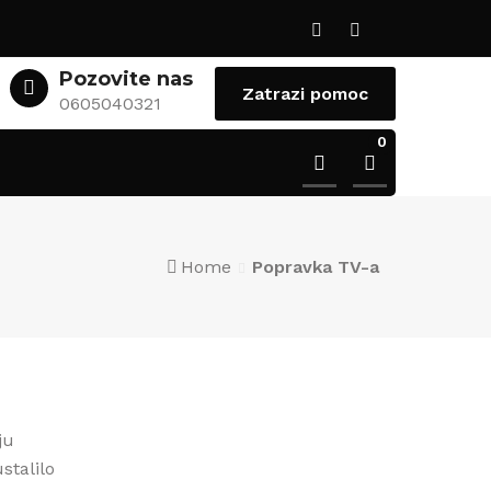
Pozovite nas
Zatrazi pomoc
0605040321
0
Home
Popravka TV-a
ju
stalilo