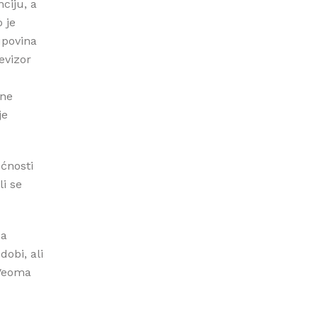
ciju, a
 je
upovina
evizor
 ne
je
ćnosti
li se
ba
dobi, ali
. Veoma