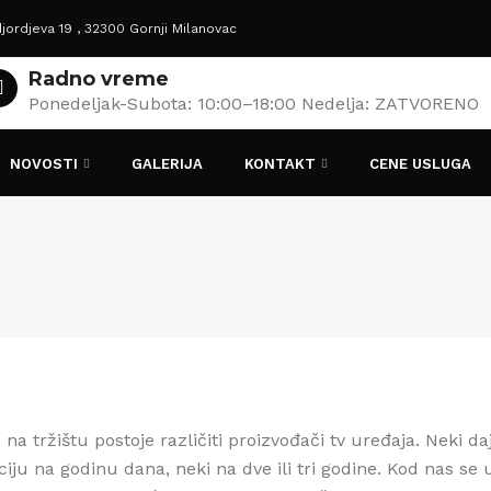
jordjeva 19 , 32300 Gornji Milanovac
Radno vreme
Ponedeljak-Subota: 10:00–18:00 Nedelja: ZATVORENO
NOVOSTI
GALERIJA
KONTAKT
CENE USLUGA
na tržištu postoje različiti proizvođači tv uređaja. Neki da
iju na godinu dana, neki na dve ili tri godine. Kod nas se u