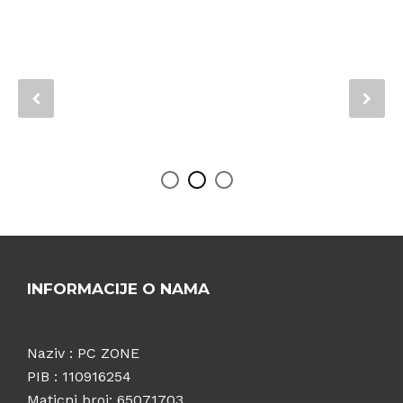
INFORMACIJE O NAMA
Naziv : PC ZONE
PIB : 110916254
Maticni broj: 65071703